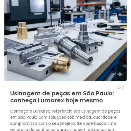
POLI
Poliacetal
Policarbonatos
Poliestireno
PEAD – Polietileno
Polipropileno PP
0
Poliuretano
Usinagem de peças em São Paulo:
conheça Lumarex hoje mesmo
POLITETRAFLUORETILENO PTFE
Conheça a Lumarex, referência em usinagem de peças
em São Paulo com soluções sob medida, qualidade e
Peças Usinadas
compromisso com o seu projeto. Se você busca uma
empresa de confiança para usinagem de peças em