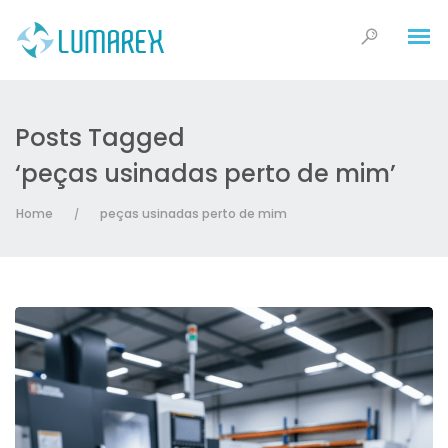
Posts Tagged
‘peças usinadas perto de mim’
Home
peças usinadas perto de mim
/
Acrílicos
Celeron – Fenolite – TVE
Nylon
PETG