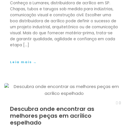
POLI
Conheça a Lumarex, distribuidora de acrílico em SP.
Chapas, tubos e tarugos sob medida para indústrias,
comunicação visual e construção civil. Escolher uma
Poliacetal
boa distribuidora de acrílico pode definir o sucesso de
um projeto industrial, arquitetônico ou de comunicação
Policarbonatos
visual. Mais do que fornecer matéria-prima, trata-se
de garantir qualidade, agilidade e confiança em cada
etapa […]
Poliestireno
PEAD – Polietileno
Leia mais →
Polipropileno PP
Poliuretano
0
POLITETRAFLUORETILENO PTFE
Descubra onde encontrar as
melhores peças em acrílico
Peças Usinadas
espelhado