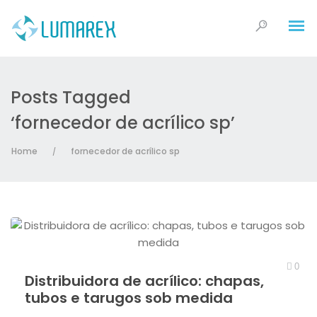
Posts Tagged
‘fornecedor de acrílico sp’
Home
fornecedor de acrílico sp
/
Acrílicos
Celeron – Fenolite – TVE
Nylon
0
Distribuidora de acrílico: chapas,
PETG
tubos e tarugos sob medida